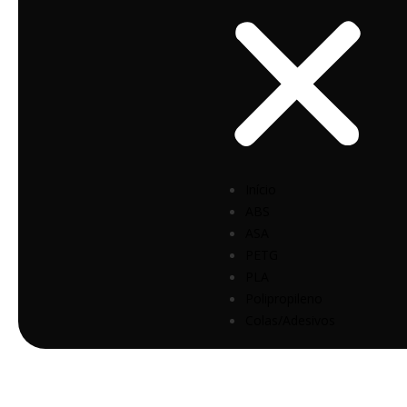
Início
ABS
ASA
PETG
PLA
Polipropileno
Colas/Adesivos