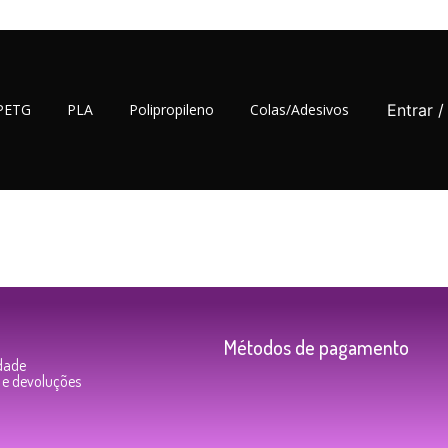
PETG
PLA
Polipropileno
Colas/Adesivos
Entrar 
Métodos de pagamento
idade
s e devoluções