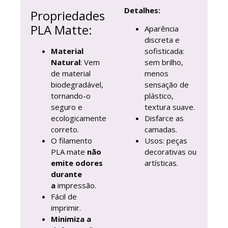
Detalhes:
Propriedades
PLA Matte:
Aparência
discreta e
Material
sofisticada:
Natural
: Vem
sem brilho,
de material
menos
biodegradável,
sensação de
tornando-o
plástico,
seguro e
textura suave.
ecologicamente
Disfarce as
correto.
camadas.
O filamento
Usos: peças
PLA mate
não
decorativas ou
emite odores
artísticas.
durante
a
impressão.
Fácil de
imprimir.
Minimiza a